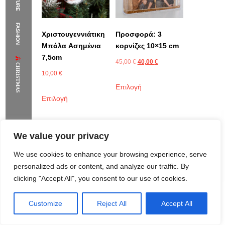
40,00 €.
The Supermodels Always Bring Their
FASHION
Flawless Festival Style to Rio
Χριστουγεννιάτικη
Προσφορά: 3
Μπάλα Aσημένια
κορνίζες 10×15 cm
7,5cm
45,00
€
40,00
€
CHRISTMAS
10,00
€
Επιλογή
Επιλογή
We value your privacy
We use cookies to enhance your browsing experience, serve
personalized ads or content, and analyze our traffic. By
clicking "Accept All", you consent to our use of cookies.
Customize
Reject All
Accept All
Rome Project
Santorini Project
Sounio Project 1
Sounio Project 2
Κορνίζα με
Baby Album
ασημένιο glitter