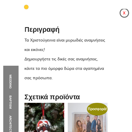
Περιγραφή
x
Περιγραφή
Τα Χριστούγεννα είναι μυρωδιές αναμνήσεις
και εικόνες!
Δημιουργήστε τις δικές σας αναμνήσεις,
κάντε τα πιο όμορφα δώρα στα αγαπημένα
WEDDING
σας πρόσωπα.
Σχετικά προϊόντα
BAPTISM
Original
Η
Προσφορά!
price
τρέχουσα
ARCHITECTURE
Προσφορά: 5 Χριστου
was:
τιμή
45,00 €.
είναι: