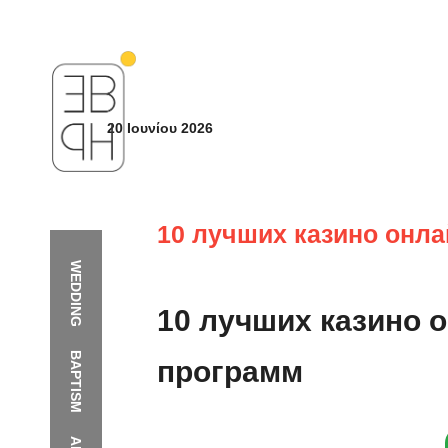
20 Ιουνίου 2026
10 лучших казино онла
WEDDING
10 лучших казино 
BAPTISM
программ