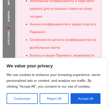
Актуальные коэффициенты и пари матч
The Supermodels Always Bring Their
украина для успешных ставок на спорт
FASHION
Flawless Festival Style to Rio
сегодня
Анализ коэффициентов и видов спорта в
CHRISTMAS
Париматч
Особенности расчета коэффициентов на
футбольные матчи
Бонусы и акции Париматч: возможности
для увеличения выигрыша
We value your privacy
Типы бонусов и правила их
We use cookies to enhance your browsing experience, serve
использования
personalized ads or content, and analyze our traffic. By
clicking "Accept All", you consent to our use of cookies.
Мобильное приложение Париматч: ставки
в любое время и в любом месте
Customize
Reject All
Accept All
Rome Project
Santorini Project
Sounio Project 1
Преимущества использования
Sounio Project 2