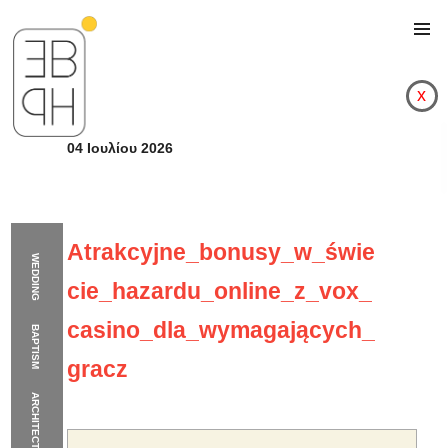
x
04 Ιουλίου 2026
Atrakcyjne_bonusy_w_świe
WEDDING
cie_hazardu_online_z_vox_
casino_dla_wymagających_
BAPTISM
gracz
ARCHITECTURE
Atrakcyjne_bonusy_w