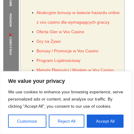
The Supermodels Always Bring Their
Atrakcyjne bonusy w świecie hazardu online
FASHION
Flawless Festival Style to Rio
z vox casino dla wymagających graczy
Oferta Gier w Vox Casino
CHRISTMAS
Gry na Żywo
Bonusy i Promocje w Vox Casino
Program Lojalnościowy
Metody Płatności i Wypłaty w Vox Casino
Bezpieczeństwo Transakcji
We value your privacy
Aspekty Prawne i Bezpieczeństwo Vox
We use cookies to enhance your browsing experience, serve
Casino
personalized ads or content, and analyze our traffic. By
clicking "Accept All", you consent to our use of cookies.
Przyszłość Hazardu Online i Vox Casino
Customize
Reject All
Accept All
Rome Project
Santorini Project
Sounio Project 1
Sounio Project 2