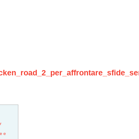
icken_road_2_per_affrontare_sfide_
r
e e