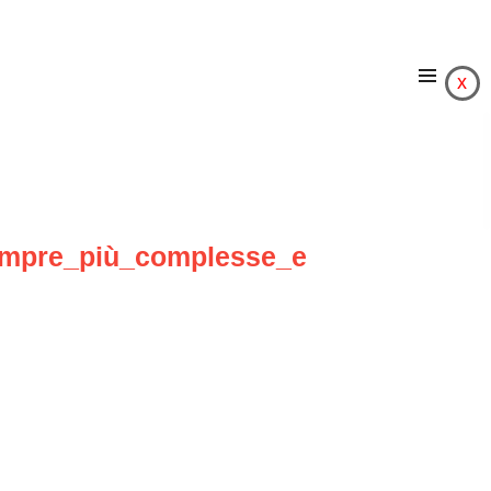
x
sempre_più_complesse_e