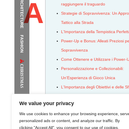
ARCHITECTURE
Audace
raggiungere il traguardo
Strategie di Sopravvivenza: Un Appro
Tattico alla Strada
L'Importanza della Tempistica Perfett
FASHION
The Supermodels Always Bring Th
Power-Up e Bonus: Alleati Preziosi pe
Sopravvivenza
Festival Style to Rio
Come Ottenere e Utilizzare i Power-
CHRISTMAS
Personalizzazione e Collezionabili:
Un'Esperienza di Gioco Unica
L'Importanza degli Obiettivi e delle S
L'Evoluzione del Gameplay: Dalle Pr
We value your privacy
Versioni a Chicken Road 2
We use cookies to enhance your browsing experience, serv
Le Potenzialità Future: Innovazione 
personalized ads or content, and analyze our traffic. By
Nuove Sfide per Chicken Road 2
clicking "Accept All", you consent to our use of cookies.