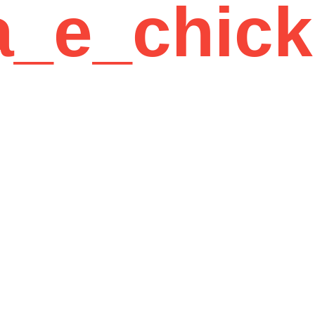
a_e_chic
12 Years of Experience
01