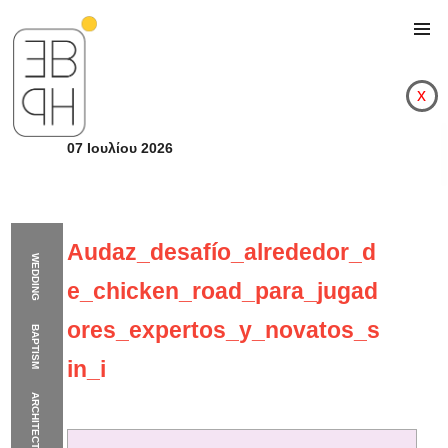
x
07 Ιουλίου 2026
Audaz_desafío_alrededor_d
WEDDING
e_chicken_road_para_jugad
ores_expertos_y_novatos_s
BAPTISM
in_i
ARCHITECTURE
Audaz_desafío_alred