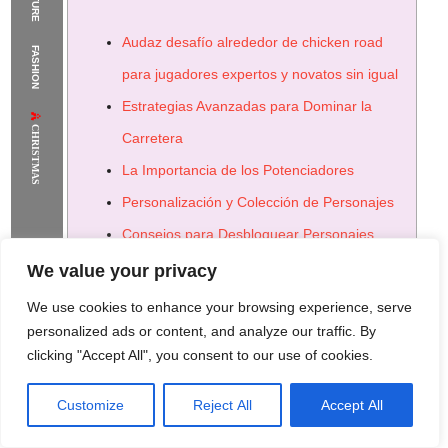
The Supermodels Always Bring Their
Audaz desafío alrededor de chicken road
FASHION
Flawless Festival Style to Rio
para jugadores expertos y novatos sin igual
Estrategias Avanzadas para Dominar la
CHRISTMAS
Carretera
La Importancia de los Potenciadores
Personalización y Colección de Personajes
Consejos para Desbloquear Personajes
Rara
We value your privacy
El Aspecto Social: Competición y
We use cookies to enhance your browsing experience, serve
Clasificaciones
personalized ads or content, and analyze our traffic. By
clicking "Accept All", you consent to our use of cookies.
La Influencia de la Comunidad en el
Desarrollo del Juego
Customize
Reject All
Accept All
Rome Project
Santorini Project
Sounio Project 1
Sounio Project 2
El Futuro del Juego: Actualizaciones y