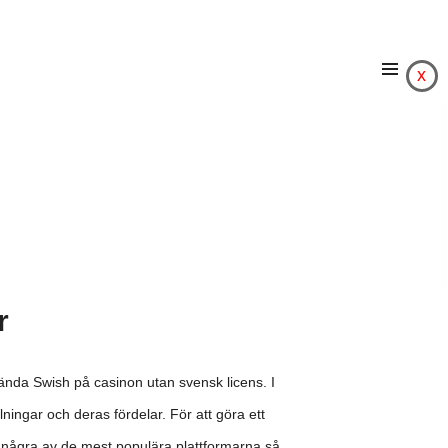
x
r
vända Swish på casinon utan svensk licens. I
ningar och deras fördelar. För att göra ett
g några av de mest populära plattformarna så