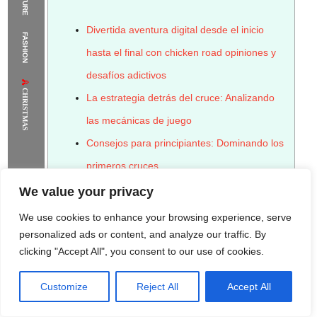
The Supermodels Always Bring Their
Divertida aventura digital desde el inicio
FASHION
Flawless Festival Style to Rio
hasta el final con chicken road opiniones y
desafíos adictivos
CHRISTMAS
La estrategia detrás del cruce: Analizando
las mecánicas de juego
Consejos para principiantes: Dominando los
primeros cruces
La comunidad y el atractivo social de
We value your privacy
«chicken road»
We use cookies to enhance your browsing experience, serve
Comparte tus logros: La importancia del
personalized ads or content, and analyze our traffic. By
clicking "Accept All", you consent to our use of cookies.
ranking online
Profundizando en las variantes: Modos de
Customize
Reject All
Accept All
Rome Project
Santorini Project
Sounio Project 1
Sounio Project 2
juego y desafíos especiales