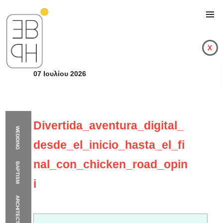
x
07 Ιουλίου 2026
Divertida_aventura_digital_
WEDDING
desde_el_inicio_hasta_el_fi
nal_con_chicken_road_opin
BAPTISM
i
ARCHITECTURE
Divertida_aventura_d