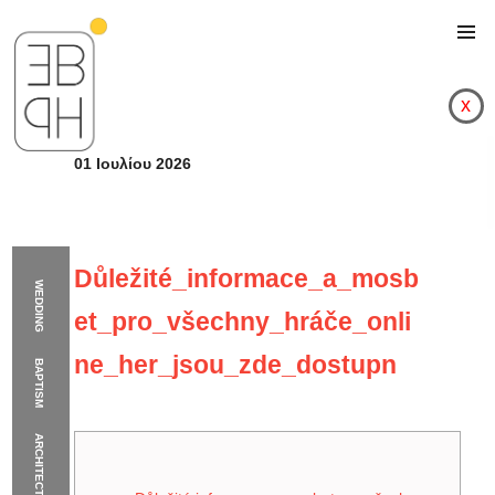
x
01 Ιουλίου 2026
Důležité_informace_a_mosb
WEDDING
et_pro_všechny_hráče_onli
ne_her_jsou_zde_dostupn
BAPTISM
ARCHITECTURE
Důležité_informace_