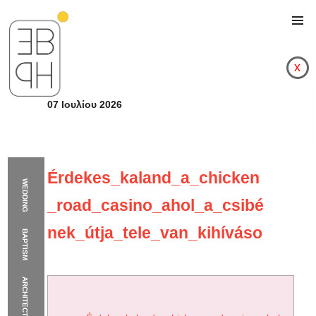
x
07 Ιουλίου 2026
Érdekes_kaland_a_chicken
WEDDING
_road_casino_ahol_a_csibé
nek_útja_tele_van_kihíváso
BAPTISM
ARCHITECTURE
Érdekes_kaland_a_ch