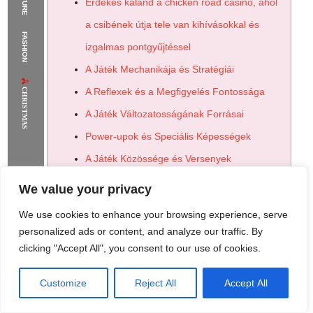
Érdekes kaland a chicken road casino, ahol
The Supermodels Always Bring Their
a csibének útja tele van kihívásokkal és
FASHION
Flawless Festival Style to Rio
izgalmas pontgyűjtéssel
A Játék Mechanikája és Stratégiái
CHRISTMAS
A Reflexek és a Megfigyelés Fontossága
A Játék Változatosságának Forrásai
Power-upok és Speciális Képességek
A Játék Közössége és Versenyek
A Játék Streamelése és E-sport Potenciálja
We value your privacy
A Játék Pszichológiai Hatásai
We use cookies to enhance your browsing experience, serve
Új Trendek a Mobil Játékok Világában és a
personalized ads or content, and analyze our traffic. By
clicking "Accept All", you consent to our use of cookies.
“chicken road casino” Jövője
Customize
Reject All
Accept All
Rome Project
Santorini Project
Sounio Project 1
Sounio Project 2