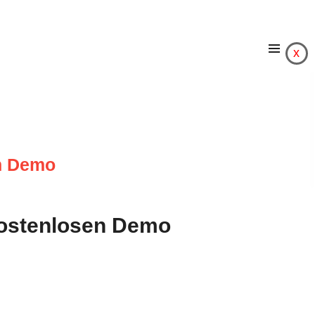
x
en Demo
kostenlosen Demo