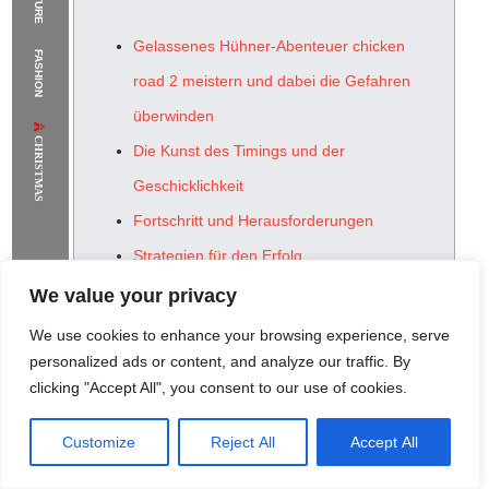
The Supermodels Always Bring Their
Gelassenes Hühner-Abenteuer chicken
FASHION
Flawless Festival Style to Rio
road 2 meistern und dabei die Gefahren
überwinden
CHRISTMAS
Die Kunst des Timings und der
Geschicklichkeit
Fortschritt und Herausforderungen
Strategien für den Erfolg
Das Erlernen der Verkehrsmuster
We value your privacy
Die psychologische Komponente des Spiels
We use cookies to enhance your browsing experience, serve
Umgang mit Stress und Angst
personalized ads or content, and analyze our traffic. By
clicking "Accept All", you consent to our use of cookies.
Die Zukunft von „chicken road 2“ und
ähnlichen Spielen
Customize
Reject All
Accept All
Rome Project
Santorini Project
Sounio Project 1
Sounio Project 2
Die anhaltende Faszination einfacher