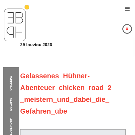
x
29 Ιουνίου 2026
Gelassenes_Hühner-
WEDDING
Abenteuer_chicken_road_2
_meistern_und_dabei_die_
BAPTISM
Gefahren_übe
ARCHITECTURE
Gelassenes_Hühner-A