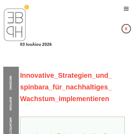
x
03 Ιουλίου 2026
Innovative_Strategien_und_
WEDDING
spinbara_für_nachhaltiges_
Wachstum_implementieren
BAPTISM
ARCHITECTURE
Innovative_Strategi