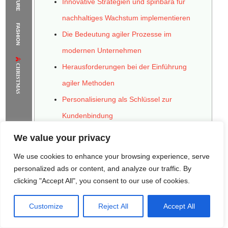
Innovative Strategien und spinbara für
The Supermodels Always Bring Their
nachhaltiges Wachstum implementieren
FASHION
Flawless Festival Style to Rio
Die Bedeutung agiler Prozesse im
modernen Unternehmen
CHRISTMAS
Herausforderungen bei der Einführung
agiler Methoden
Personalisierung als Schlüssel zur
Kundenbindung
Die Rolle der Datenanalyse bei der
We value your privacy
Personalisierung
We use cookies to enhance your browsing experience, serve
Die Integration von Technologie zur
personalized ads or content, and analyze our traffic. By
clicking "Accept All", you consent to our use of cookies.
Prozessoptimierung
Automatisierung von Routineaufgaben
Customize
Reject All
Accept All
Rome Project
Santorini Project
Sounio Project 1
Nachhaltigkeit als Wettbewerbsvorteil
Sounio Project 2