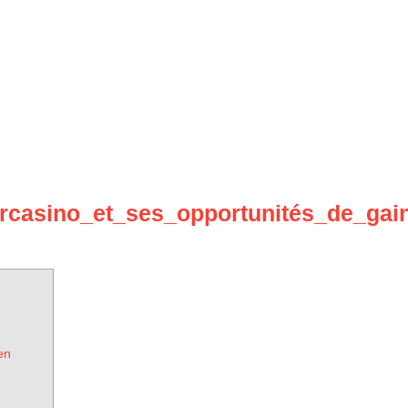
ercasino_et_ses_opportunités_de_gai
en