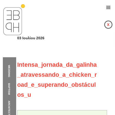
x
03 Ιουλίου 2026
Intensa_jornada_da_galinha
WEDDING
_atravessando_a_chicken_r
oad_e_superando_obstácul
BAPTISM
os_u
ARCHITECTURE
Intensa_jornada_da_