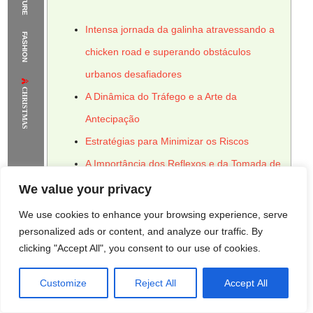
The Supermodels Always Bring Their
Intensa jornada da galinha atravessando a
FASHION
Flawless Festival Style to Rio
chicken road e superando obstáculos
urbanos desafiadores
CHRISTMAS
A Dinâmica do Tráfego e a Arte da
Antecipação
Estratégias para Minimizar os Riscos
A Importância dos Reflexos e da Tomada de
Decisão Rápida
We value your privacy
Aprimorando os Reflexos com Prática
We use cookies to enhance your browsing experience, serve
Consistente
personalized ads or content, and analyze our traffic. By
clicking "Accept All", you consent to our use of cookies.
A Psicologia da Travessia: Gerenciando a
Ansiedade e o Estresse
Customize
Reject All
Accept All
Rome Project
Santorini Project
Sounio Project 1
Sounio Project 2
Técnicas de Relaxamento para um Jogo