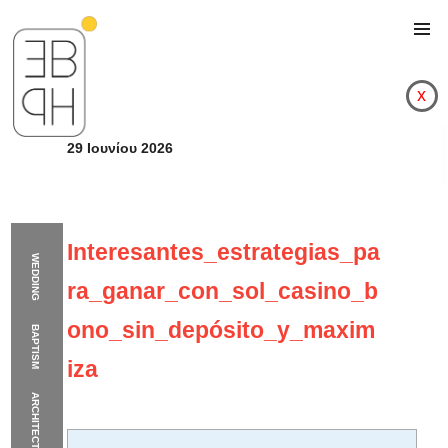
x
29 Ιουνίου 2026
Interesantes_estrategias_pa
WEDDING
ra_ganar_con_sol_casino_b
ono_sin_depósito_y_maxim
BAPTISM
iza
ARCHITECTURE
Interesantes_estrat