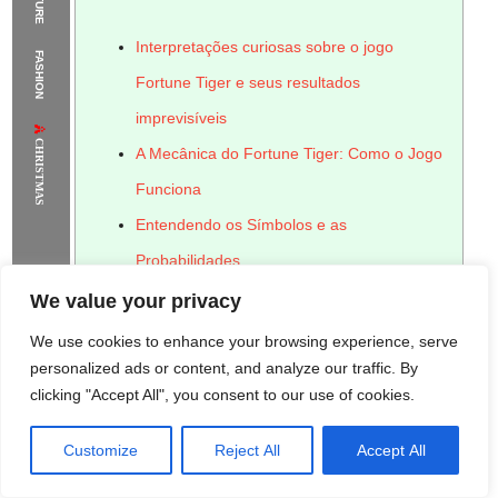
The Supermodels Always Bring Their
Interpretações curiosas sobre o jogo
FASHION
Flawless Festival Style to Rio
Fortune Tiger e seus resultados
imprevisíveis
CHRISTMAS
A Mecânica do Fortune Tiger: Como o Jogo
Funciona
Entendendo os Símbolos e as
Probabilidades
Estratégias Comuns e Mitos sobre o
We value your privacy
Fortune Tiger
We use cookies to enhance your browsing experience, serve
A Importância do Jogo Responsável
personalized ads or content, and analyze our traffic. By
clicking "Accept All", you consent to our use of cookies.
A Psicologia por Trás do Fascínio pelo
Fortune Tiger
Customize
Reject All
Accept All
Rome Project
Santorini Project
Sounio Project 1
Sounio Project 2
O Papel das Emoções e da Tomada de