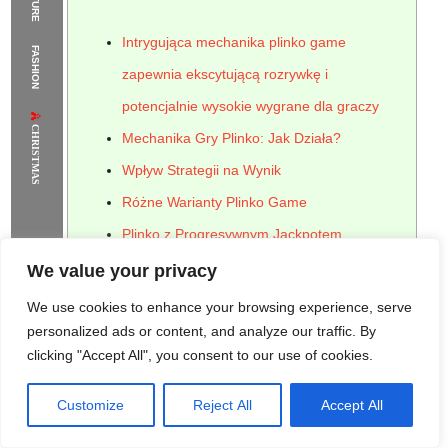
The Supermodels Always Bring Their
Intrygująca mechanika plinko game
FASHION
Flawless Festival Style to Rio
zapewnia ekscytującą rozrywkę i
potencjalnie wysokie wygrane dla graczy
CHRISTMAS
Mechanika Gry Plinko: Jak Działa?
Wpływ Strategii na Wynik
Różne Warianty Plinko Game
Plinko z Progresywnym Jackpotem
Psychologia Gry w Plinko
We value your privacy
Zarządzanie Budżetem i Odpowiedzialna
We use cookies to enhance your browsing experience, serve
Gra
personalized ads or content, and analyze our traffic. By
clicking "Accept All", you consent to our use of cookies.
Przyszłość Gier Plinko i Innowacje
Customize
Reject All
Accept All
Rome Project
Santorini Project
Sounio Project 1
Sounio Project 2