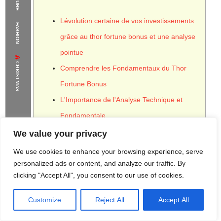
The Supermodels Always Bring Their
Lévolution certaine de vos investissements
FASHION
Flawless Festival Style to Rio
grâce au thor fortune bonus et une analyse
pointue
CHRISTMAS
Comprendre les Fondamentaux du Thor
Fortune Bonus
L'Importance de l'Analyse Technique et
Fondamentale
La Gestion du Risque : Un Pilier Essentiel
We value your privacy
Diversification et Allocation d'Actifs
We use cookies to enhance your browsing experience, serve
L'Importance de la Formation et de
personalized ads or content, and analyze our traffic. By
clicking "Accept All", you consent to our use of cookies.
l'Accompagnement
Choisir un Conseiller Financier Approprié
Customize
Reject All
Accept All
Rome Project
Santorini Project
Sounio Project 1
Sounio Project 2
Les Pièges à Éviter dans le Thor Fortune