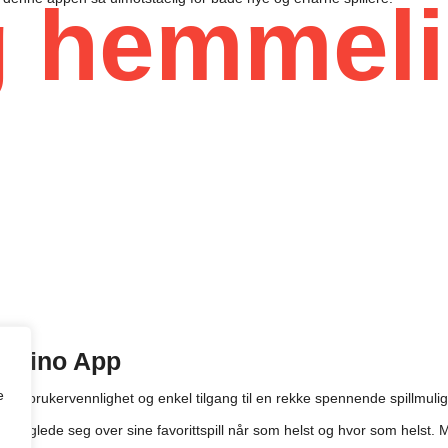
 hemmelig
eir Flawless
ambino App
e
e på brukervennlighet og enkel tilgang til en rekke spennende spillmulig
ere å glede seg over sine favorittspill når som helst og hvor som helst.