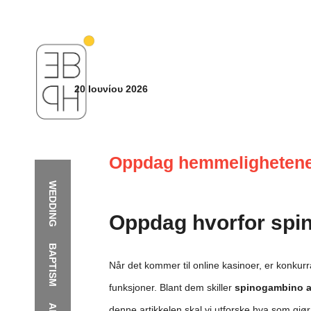
20 Ιουνίου 2026
Oppdag hemmelighetene
WEDDING
Oppdag hvorfor spino
BAPTISM
Når det kommer til online kasinoer, er konkurr
funksjoner. Blant dem skiller
spinogambino 
denne artikkelen skal vi utforske hva som gjø