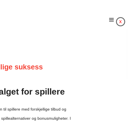
x
lige suksess
get for spillere
l spillere med forskjellige tilbud og
spillealternativer og bonusmuligheter. I