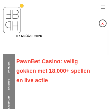
x
07 Ιουλίου 2026
PawnBet Casino: veilig
WEDDING
gokken met 18.000+ spellen
en live actie
BAPTISM
ARCHITECTURE
PawnBet Casino: veili