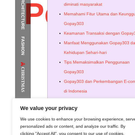
ARCHITECTURE
Pengat
diminati masyarakat
Memahami Fitur Utama dan Keungg
Gopay303
Keamanan Transaksi dengan Gopay
FASHION
The Supermodels Always Bring Th
Manfaat Menggunakan Gopay303 d
Kehidupan Sehari-hari
Festival Style to Rio
Tips Memaksimalkan Penggunaan
CHRISTMAS
Gopay303
Gopay303 dan Perkembangan E-co
di Indonesia
Integrasi Gopay303 dengan Platform
We value your privacy
commerce Populer
We use cookies to enhance your browsing experience, serv
Masa Depan Sistem Pembayaran Digi
personalized ads or content, and analyze our traffic. By
dan Peran Gopay303
clicking "Accept All", you consent to our use of cookies.