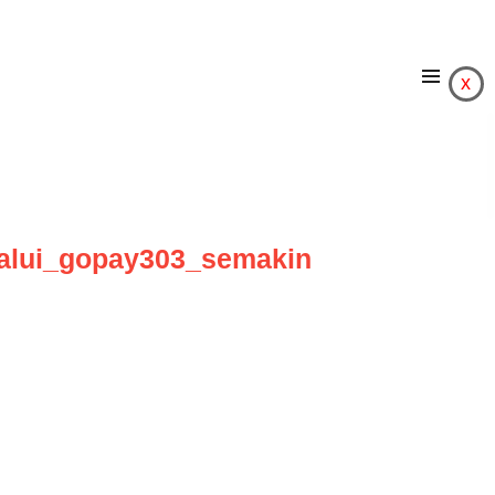
x
lalui_gopay303_semakin