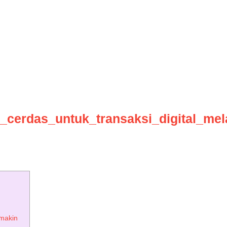
_cerdas_untuk_transaksi_digital_me
emakin