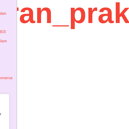
uran_prak
ulan
303
eir Flawless
alam
mmerce
 E-
e
tal