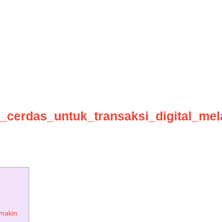
_cerdas_untuk_transaksi_digital_me
emakin