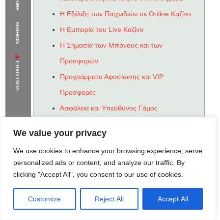
Η Εξέλιξη των Παιχνιδιών σε Online Καζίνο
The Supermodels Always Bring Their
FASHION
Η Εμπειρία του Live Καζίνο
Flawless Festival Style to Rio
Η Σημασία των Μπόνους και των
Προσφορών
CHRISTMAS
Προγράμματα Αφοσίωσης και VIP
Προσφορές
Ασφάλεια και Υπεύθυνος Γάμος
Υπεύθυνος Γάμος: Παίζοντας με Μέτρο
We value your privacy
Μελλοντικές Τάσεις στα Ελληνικά Online
We use cookies to enhance your browsing experience, serve
Καζίνο
personalized ads or content, and analyze our traffic. By
Νέες Προοπτικές και Εξελίξεις
clicking "Accept All", you consent to our use of cookies.
Customize
Reject All
Accept All
Rome Project
Santorini Project
Sounio Project 1
Sounio Project 2