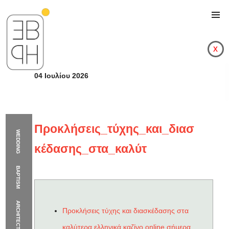
x
04 Ιουλίου 2026
Προκλήσεις_τύχης_και_διασ
WEDDING
κέδασης_στα_καλύτ
BAPTISM
ARCHITECTURE
Προκλήσεις τύχης και διασκέδασης στα
Προκλήσεις_τύχης_κ
καλύτερα ελληνικά καζίνο online σήμερα