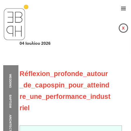
x
04 Ιουλίου 2026
Réflexion_profonde_autour
WEDDING
_de_capospin_pour_atteind
re_une_performance_indust
BAPTISM
riel
ARCHITECTURE
Réflexion_profonde_