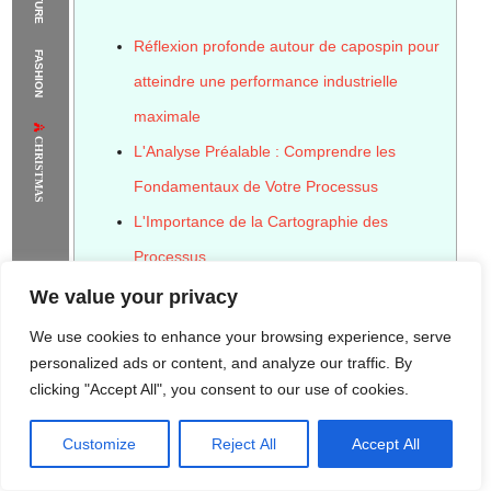
The Supermodels Always Bring Their
Réflexion profonde autour de capospin pour
FASHION
Flawless Festival Style to Rio
atteindre une performance industrielle
maximale
CHRISTMAS
L'Analyse Préalable : Comprendre les
Fondamentaux de Votre Processus
L'Importance de la Cartographie des
Processus
Développer une Culture d'Amélioration
We value your privacy
Continue
We use cookies to enhance your browsing experience, serve
L'Importance du Leadership et de
personalized ads or content, and analyze our traffic. By
clicking "Accept All", you consent to our use of cookies.
l'Engagement de la Direction
L'Optimisation des Flux et la Réduction des
Customize
Reject All
Accept All
Rome Project
Santorini Project
Sounio Project 1
Sounio Project 2
Gaspillages