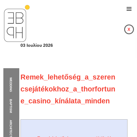
x
03 Ιουλίου 2026
Remek_lehetőség_a_szeren
WEDDING
csejátékokhoz_a_thorfortun
e_casino_kínálata_minden
BAPTISM
ARCHITECTURE
Remek_lehetőség_a_s