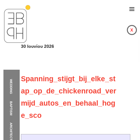
x
30 Ιουνίου 2026
Spanning_stijgt_bij_elke_st
WEDDING
ap_op_de_chickenroad_ver
mijd_autos_en_behaal_hog
BAPTISM
e_sco
ARCHITECTURE
Spanning_stijgt_bij