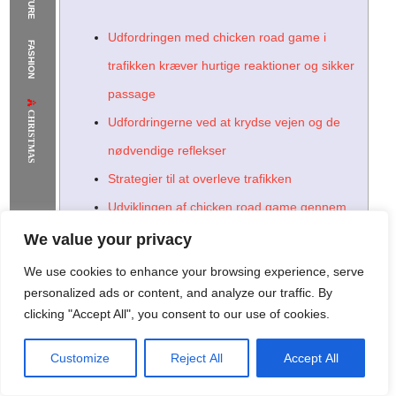
The Supermodels Always Bring Their
Udfordringen med chicken road game i
FASHION
Flawless Festival Style to Rio
trafikken kræver hurtige reaktioner og sikker
passage
CHRISTMAS
Udfordringerne ved at krydse vejen og de
nødvendige reflekser
Strategier til at overleve trafikken
Udviklingen af chicken road game gennem
årene
We value your privacy
Indflydelsen af mobile enheder på
We use cookies to enhance your browsing experience, serve
populariteten
personalized ads or content, and analyze our traffic. By
clicking "Accept All", you consent to our use of cookies.
Psykologien bag chicken road game:
Hvorfor er det så vanedannende?
Customize
Reject All
Accept All
Rome Project
Santorini Project
Sounio Project 1
Sounio Project 2
Forbindelsen mellem spil og reaktionsevne