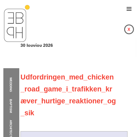
x
30 Ιουνίου 2026
Udfordringen_med_chicken
WEDDING
_road_game_i_trafikken_kr
æver_hurtige_reaktioner_og
BAPTISM
_sik
ARCHITECTURE
Udfordringen_med_ch