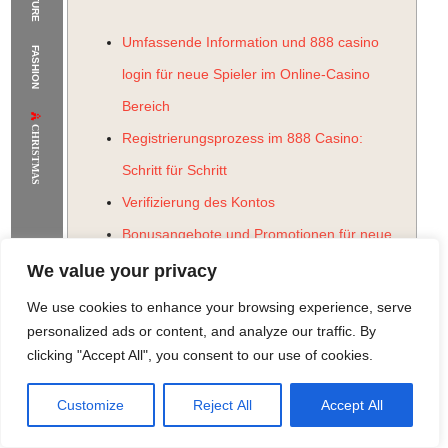
The Supermodels Always Bring Their
Umfassende Information und 888 casino
FASHION
Flawless Festival Style to Rio
login für neue Spieler im Online-Casino
Bereich
CHRISTMAS
Registrierungsprozess im 888 Casino:
Schritt für Schritt
Verifizierung des Kontos
Bonusangebote und Promotionen für neue
Spieler
We value your privacy
Weitere Promotionen und Treueprogramme
We use cookies to enhance your browsing experience, serve
Das Spieleangebot im 888 Casino: Vielfalt
personalized ads or content, and analyze our traffic. By
clicking "Accept All", you consent to our use of cookies.
und Qualität
Live-Casino: Das authentische Casino-
Customize
Reject All
Accept All
Rome Project
Santorini Project
Sounio Project 1
Sounio Project 2
Erlebnis