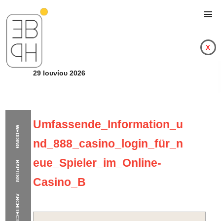
x
29 Ιουνίου 2026
Umfassende_Information_u
WEDDING
nd_888_casino_login_für_n
eue_Spieler_im_Online-
BAPTISM
Casino_B
ARCHITECTURE
Umfassende_Informat