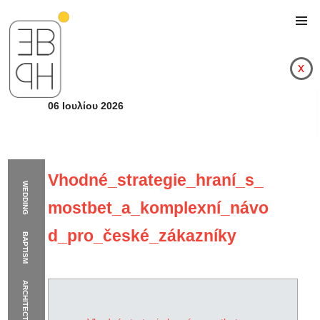
x
06 Ιουλίου 2026
Vhodné_strategie_hraní_s_
WEDDING
mostbet_a_komplexní_návo
d_pro_české_zákazníky
BAPTISM
ARCHITECTURE
Vhodné_strategie_hr