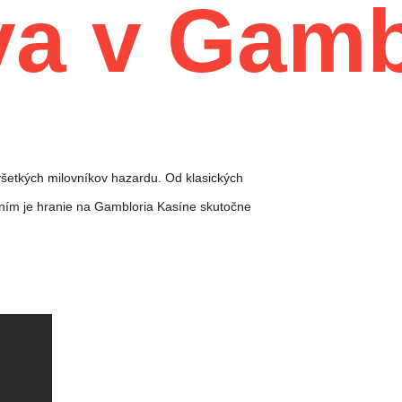
va v Gamb
12 Years of Experience
všetkých milovníkov hazardu. Od klasických
aním je hranie na Gambloria Kasíne skutočne
01