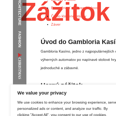
ARCHITECTURE
Zážitok
Bezpečnosť a dôveryhodnosť
Často kladené otázky
Záver
FASHION
The Supermodels Always Bring Th
Úvod do Gambloria Kas
Festival Style to Rio
Gambloria Kasíno, jedno z najpopulárnejších 
CHRISTMAS
výherných automatov po napínavé stolové hry,
jednoduché a zábavné.
Herný zážitok
We value your privacy
We use cookies to enhance your browsing experience, serv
personalized ads or content, and analyze our traffic. By
clicking "Accept All", you consent to our use of cookies.