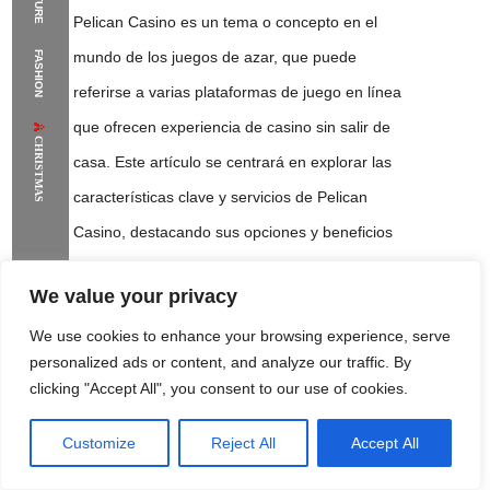
Pelican Casino es un tema o concepto en el
The Supermodels Always Bring Their
mundo de los juegos de azar, que puede
FASHION
Flawless Festival Style to Rio
referirse a varias plataformas de juego en línea
que ofrecen experiencia de casino sin salir de
CHRISTMAS
casa. Este artículo se centrará en explorar las
características clave y servicios de Pelican
Casino, destacando sus opciones y beneficios
para los jugadores.
We value your privacy
¿Qué es un casino en línea?
We use cookies to enhance your browsing experience, serve
personalized ads or content, and analyze our traffic. By
clicking "Accept All", you consent to our use of cookies.
Un casino en línea es una plataforma digital que
replica la
reclama tu bono
experiencia del juego
Customize
Reject All
Accept All
Rome Project
Santorini Project
Sounio Project 1
Sounio Project 2
tradicional, pero con juegos de azar electrónicos.