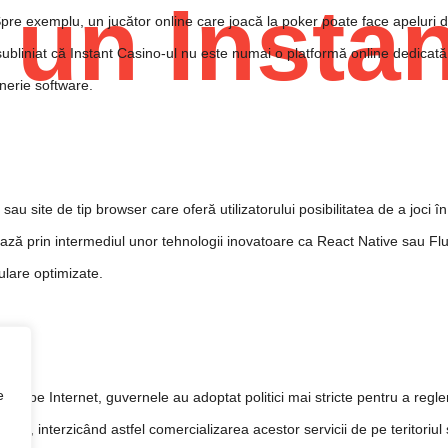
 un Insta
pre exemplu, un jucător online care joacă la poker poate face apeluri direc
ubliniat că Instant Casino-ul nu este numai o platformă online dedicată 
nerie software.
eir Flawless
e sau site de tip browser care oferă utilizatorului posibilitatea de a joci 
ează prin intermediul unor tehnologii inovatoare ca React Native sau Flut
ulare optimizate.
e
noroc pe Internet, guvernele au adoptat politici mai stricte pentru a reg
terii, interzicând astfel comercializarea acestor servicii de pe teritoriul 