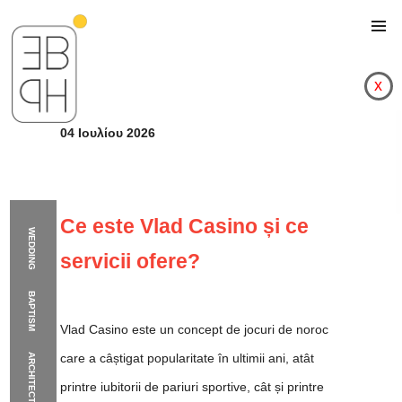
x
04 Ιουλίου 2026
Ce este Vlad Casino și ce
WEDDING
servicii ofere?
BAPTISM
Vlad Casino este un concept de jocuri de noroc
care a câștigat popularitate în ultimii ani, atât
ARCHITECTURE
Ce este Vlad Casino și
printre iubitorii de pariuri sportive, cât și printre