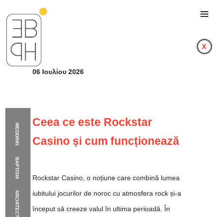
x
06 Ιουλίου 2026
Ceea ce este Rockstar
WEDDING
Casino și cum funcționează
BAPTISM
Rockstar Casino, o noțiune care combină lumea
iubitului jocurilor de noroc cu atmosfera rock și-a
ARCHITECTURE
Ceea ce este Rocksta
început să creeze valul în ultima perioadă. În