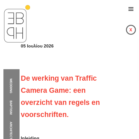
x
05 Ιουλίου 2026
De werking van Traffic
WEDDING
Camera Game: een
overzicht van regels en
BAPTISM
voorschriften.
ARCHITECTURE
De werking van Traffi
Inleiding