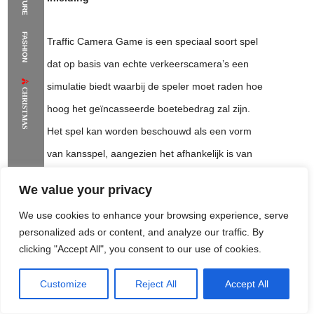
The Supermodels Always Bring Their
FASHION
Traffic Camera Game is een speciaal soort spel
Flawless Festival Style to Rio
dat op basis van echte verkeerscamera’s een
simulatie biedt waarbij de speler moet raden hoe
CHRISTMAS
hoog het geïncasseerde boetebedrag zal zijn.
Het spel kan worden beschouwd als een vorm
van kansspel, aangezien het afhankelijk is van
toevallige gebeurtenissen en waarschijnlijkheid.
We value your privacy
We use cookies to enhance your browsing experience, serve
Hoe werkt Traffic Camera
Traffic Camera
personalized ads or content, and analyze our traffic. By
Game
Game?
clicking "Accept All", you consent to our use of cookies.
Customize
Reject All
Accept All
Rome Project
Santorini Project
Sounio Project 1
Het spel werkt op basis van echte
Sounio Project 2
verkeerscamera’s die in het verlengde van