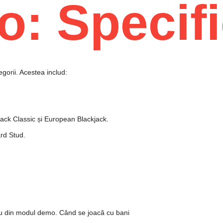
 Specific
12 Years of Experience
egorii. Acestea includ:
ckjack Classic și European Blackjack.
rd Stud.
01
 sau din modul demo. Când se joacă cu bani