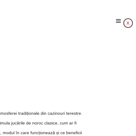
x
ferei tradiționale din cazinouri terestre.
imula jucările de noroc clasice, cum ar fi
i, modul în care funcționează și ce beneficii