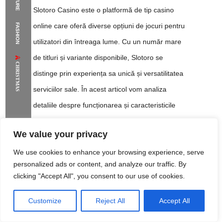
Slotoro Casino este o platformă de tip casino
The Supermodels Always Bring Their
online care oferă diverse opțiuni de jocuri pentru
FASHION
Flawless Festival Style to Rio
utilizatori din întreaga lume. Cu un număr mare
de titluri și variante disponibile, Slotoro se
CHRISTMAS
distinge prin experiența sa unică și versatilitatea
serviciilor sale. În acest articol vom analiza
detaliile despre funcționarea și caracteristicile
platformei.
We value your privacy
Modul în
revendică bonusul tău de bun venit
We use cookies to enhance your browsing experience, serve
personalized ads or content, and analyze our traffic. By
care funcționează Slotoro Casino
clicking "Accept All", you consent to our use of cookies.
Slotoro este o platăformă online care oferă jocuri
Customize
Reject All
Accept All
Rome Project
Santorini Project
Sounio Project 1
Sounio Project 2
de noroi, sloturi video, table games, și multe