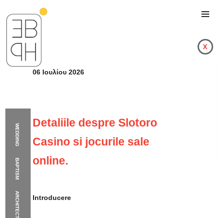
x
06 Ιουλίου 2026
Detaliile despre Slotoro
WEDDING
Casino si jocurile sale
online.
BAPTISM
ARCHITECTURE
Introducere
Detaliile despre Sloto