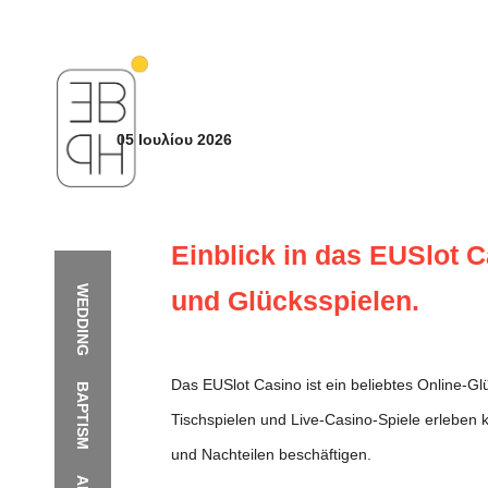
05 Ιουλίου 2026
Einblick in das EUSlot 
WEDDING
und Glücksspielen.
Das EUSlot Casino ist ein beliebtes Online-G
BAPTISM
Tischspielen und Live-Casino-Spiele erleben
und Nachteilen beschäftigen.