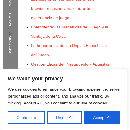
browinner casino y maximizar tu
The Supermodels Always Bring Their
FASHION
experiencia de juego
Flawless Festival Style to Rio
Entendiendo las Mecánicas del Juego y la
Ventaja de la Casa
CHRISTMAS
La Importancia de las Reglas Específicas
del Juego
Gestión Eficaz del Presupuesto y Apuestas
Técnicas de Apuestas y su Aplicación
We value your privacy
Aprovechando las Bonificaciones y
We use cookies to enhance your browsing experience, serve
Promociones de browinner casino
personalized ads or content, and analyze our traffic. By
Entendiendo los Requisitos de Apuesta
clicking "Accept All", you consent to our use of cookies.
Estrategias Específicas para Juegos
Customize
Reject All
Accept All
Rome Project
Santorini Project
Sounio Project 1
Populares
Sounio Project 2
La Psicología del Juego y el Control