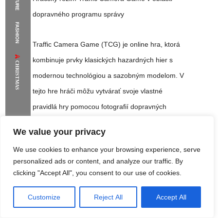
dopravného programu správy
The Supermodels Always Bring Their
FASHION
Flawless Festival Style to Rio
Traffic Camera Game (TCG) je online hra, ktorá
kombinuje prvky klasických hazardných hier s
CHRISTMAS
modernou technológiou a sazobným modelom. V
tejto hre hráči môžu vytvárať svoje vlastné
pravidlá hry pomocou fotografií dopravných
kamier z reálného sveta, čo predstavuje jeden zo
We value your privacy
základných prvovníkov hry.
We use cookies to enhance your browsing experience, serve
personalized ads or content, and analyze our traffic. By
Definícia a základy hry
clicking "Accept All", you consent to our use of cookies.
Customize
Reject All
Accept All
Rome Project
Santorini Project
Sounio Project 1
Traffic Camera Game je online
Traffic Camera
Sounio Project 2
Game
hra, ktorá využíva fotografie dopravného