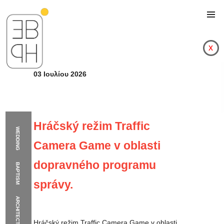
x
03 Ιουλίου 2026
Hráčský režim Traffic
WEDDING
Camera Game v oblasti
dopravného programu
BAPTISM
správy.
ARCHITECTURE
Hráčský režim Traffi
Hráčský režim Traffic Camera Game v oblasti