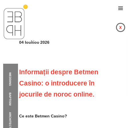
x
04 Ιουλίου 2026
Informații despre Betmen
WEDDING
Casino: o introducere în
jocurile de noroc online.
BAPTISM
ARCHITECTURE
Ce este Betmen Casino?
Informații despre Bet