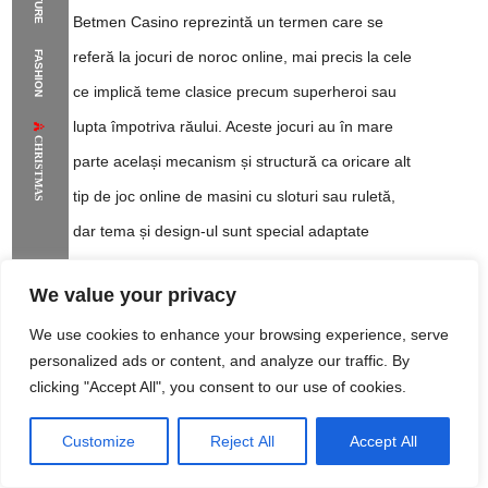
Betmen Casino reprezintă un termen care se
The Supermodels Always Bring Their
referă la jocuri de noroc online, mai precis la cele
FASHION
Flawless Festival Style to Rio
ce implică teme clasice precum superheroi sau
lupta împotriva răului. Aceste jocuri au în mare
CHRISTMAS
parte același mecanism și structură ca oricare alt
tip de joc online de masini cu sloturi sau ruletă,
dar tema și design-ul sunt special adaptate
pentru a-i plăcea celor care iubesc cărți despre
We value your privacy
Betman (Batman). Acesta este
cazinou online
We use cookies to enhance your browsing experience, serve
probabil unul dintre motivele pentru care
personalized ads or content, and analyze our traffic. By
termenul “Betmen Casino” ar putea fi asociat
clicking "Accept All", you consent to our use of cookies.
uneori cu lansarea de jocuri noi sau actualizări
ale unor titluri existente.
Customize
Reject All
Accept All
Rome Project
Santorini Project
Sounio Project 1
Sounio Project 2