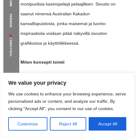
monipuolisia kasinopelejä pelaajilleen. Sivusto on
The Supermodels Always Bring Their
saanut nimensä Australian Kakadun
FASHION
Flawless Festival Style to Rio
kansallispuistosta, jonka maisemat ja luonto-
inspiraatioita voidaan pitää näkyvillä sivuston
CHRISTMAS
grafiikoissa ja käyttöliikkeessä.
Miten konsepti toimii
Kakadu Casino on online-kasino,
vieraile Kakadu
We value your privacy
Casino
joka tarjoaa pelaajilleen useiden pelejen
We use cookies to enhance your browsing experience, serve
joukon. Sivusto on saanut nimensä Australian
personalized ads or content, and analyze our traffic. By
clicking "Accept All", you consent to our use of cookies.
Kakadun kansallispuistosta ja sen maisemista
innoituksella. Peliohjelmassa on yli 500 erilaista
Customize
Reject All
Accept All
Rome Project
Santorini Project
Sounio Project 1
Sounio Project 2
peliä, mukaan lukien kolikkopelit, pöydänpelit ja