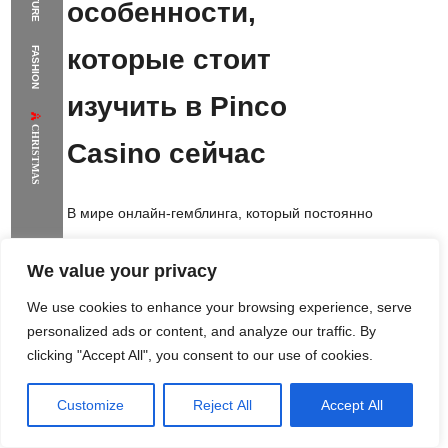
особенности,
The Supermodels Always Bring Their
которые стоит
FASHION
Flawless Festival Style to Rio
изучить в Pinco
CHRISTMAS
Casino сейчас
В мире онлайн-гемблинга, который постоянно
изменяется и предлагает новые возможности,
We value your privacy
казино Pinco выделяется своими уникальными
We use cookies to enhance your browsing experience, serve
особенностями, которые стоит изучить. Здесь
personalized ads or content, and analyze our traffic. By
представлены как традиционные игры, так и
clicking "Accept All", you consent to our use of cookies.
множественные инновационные функции,
Customize
Reject All
Accept All
делающие игру увлекательной и
Rome Project
Santorini Project
Sounio Project 1
Sounio Project 2
захватывающей. В этой статье мы рассмотрим