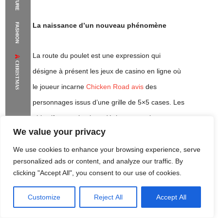
The Supermodels Always Bring Their
La naissance d’un nouveau phénomène
FASHION
Flawless Festival Style to Rio
La route du poulet est une expression qui
CHRISTMAS
désigne à présent les jeux de casino en ligne où
le joueur incarne
Chicken Road avis
des
personnages issus d’une grille de 5×5 cases. Les
objectifs sont simples : déplacer ses pions sur
We value your privacy
l’aire de jeu, éviter certaines cellules et tenter sa
chance contre les machines. Cet article a pour
We use cookies to enhance your browsing experience, serve
personalized ads or content, and analyze our traffic. By
but de comprendre comment cette idée est
clicking "Accept All", you consent to our use of cookies.
venue s’imposer dans le monde des jeux
d’argent en ligne.
Customize
Reject All
Accept All
Rome Project
Santorini Project
Sounio Project 1
Sounio Project 2