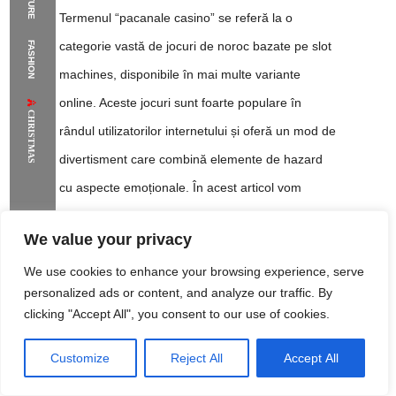
Termenul “pacanale casino” se referă la o
The Supermodels Always Bring Their
categorie vastă de jocuri de noroc bazate pe slot
FASHION
Flawless Festival Style to Rio
machines, disponibile în mai multe variante
online. Aceste jocuri sunt foarte populare în
CHRISTMAS
rândul utilizatorilor internetului și oferă un mod de
divertisment care combină elemente de hazard
cu aspecte emoționale. În acest articol vom
aborda principalele caracteristici ale pacanalelor
We value your privacy
casino, împreună cu diferitele tipuri și variante
We use cookies to enhance your browsing experience, serve
disponibile.
personalized ads or content, and analyze our traffic. By
clicking "Accept All", you consent to our use of cookies.
Ce sunt jocurile de noroc?
Customize
Reject All
Accept All
Rome Project
Santorini Project
Sounio Project 1
Sounio Project 2
Jocurile de noroc (engleză: “gaming” sau “casino