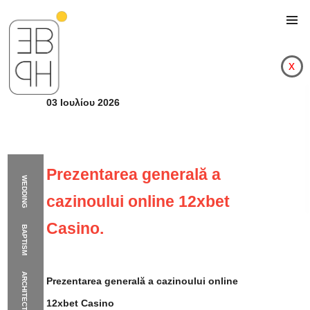
x
03 Ιουλίου 2026
Prezentarea generală a
WEDDING
cazinoului online 12xbet
Casino.
BAPTISM
ARCHITECTURE
Prezentarea generală a cazinoului online
Prezentarea generală 
12xbet Casino