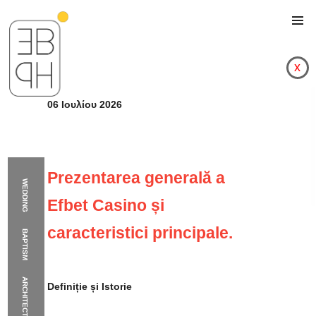
x
06 Ιουλίου 2026
Prezentarea generală a
WEDDING
Efbet Casino și
caracteristici principale.
BAPTISM
ARCHITECTURE
Definiție și Istorie
Prezentarea generală a