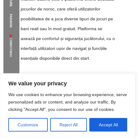
jocurilor de noroc, care oferă utilizatorilor
The Supermodels Always Bring Their
FASHION
posibilitatea de a juca diverse tipuri de jocuri pe
Flawless Festival Style to Rio
bani reali sau în mod gratuit. Platforma se
axează pe confortul și siguranța jucătorului, cu o
CHRISTMAS
interfață utilizatori ușor de navigat și funcțiile
esențiale disponibile direct din start.
Ce este Maxwin Casino?
We value your privacy
We use cookies to enhance your browsing experience, serve
Maxwin Casino reprezintă un model tipic de
personalized ads or content, and analyze our traffic. By
platformă online care oferă experiența de jocuri
clicking "Accept All", you consent to our use of cookies.
în mod integrat cu serviciile de pariuri sportive.
Customize
Reject All
Accept All
Rome Project
Santorini Project
Sounio Project 1
Acest lucru îi permite să ofere o varietate largă
Sounio Project 2
de produse, atât de divertisment,
Maxwin Casino