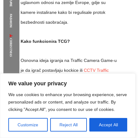
uglavnom odnosi na zemlje Evrope, gdje su
The Supermodels Always Bring Their
kamere instalirane kako bi regulisale protok
FASHION
Flawless Festival Style to Rio
bezbednosti saobraćaja.
CHRISTMAS
Kako funkcionira TCG?
Osnovna ideja igranja na Traffic Camera Game-u
je da igrač postavljaju kockice ili
CCTV Traffic
Game kazino
različite kombinacije brojica
We value your privacy
određenih cene, koje kasnije koriste za odabir
We use cookies to enhance your browsing experience, serve
kamere koju će igranje obuhvatiti. Kao što se
personalized ads or content, and analyze our traffic. By
clicking "Accept All", you consent to our use of cookies.
očekuje od takvog sistema ulaganja, većina
igrača učestvuje u njemu zato da dobiju
Customize
Reject All
Accept All
Rome Project
Santorini Project
Sounio Project 1
finansijski prihod koji je daleko iznad cene
Sounio Project 2