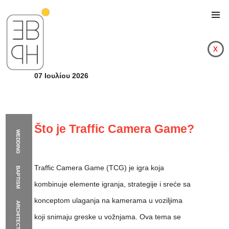
x
07 Ιουλίου 2026
Što je Traffic Camera Game?
WEDDING
Traffic Camera Game (TCG) je igra koja
BAPTISM
kombinuje elemente igranja, strategije i sreće sa
konceptom ulaganja na kamerama u voziljima
ARCHITECTURE
Što je Traffic Camer
koji snimaju greske u vožnjama. Ova tema se